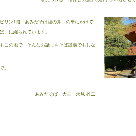
ピリン1階「あみだそば福の井」の壁にかけて
ば」に綴られています。
もこの地で。そんなお話しをそば談義でもしな
で。
あみだそば 大主 永見 雄二